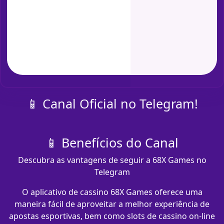
📱 Canal Oficial no Telegram!
📱 Benefícios do Canal
Descubra as vantagens de seguir a 68X Games no
Telegram
O aplicativo de cassino 68X Games oferece uma
maneira fácil de aproveitar a melhor experiência de
apostas esportivas, bem como slots de cassino on-line