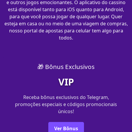
e outros jogos emocionantes. O aplicativo do cassino
está disponível tanto para iOS quanto para Android,
para que você possa jogar de qualquer lugar. Quer
esteja em casa ou no meio de uma viagem de compras,
nosso portal de apostas para celular tem algo para
todos.
🎁 Bônus Exclusivos
VIP
Receba bônus exclusivos do Telegram,
promoções especiais e códigos promocionais
únicos!
Ver Bônus