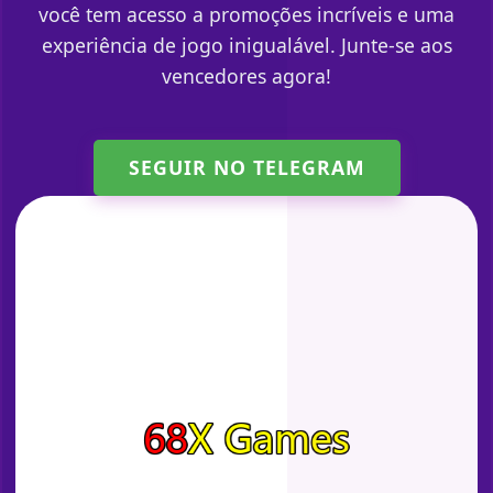
você tem acesso a promoções incríveis e uma
experiência de jogo inigualável. Junte-se aos
vencedores agora!
SEGUIR NO TELEGRAM