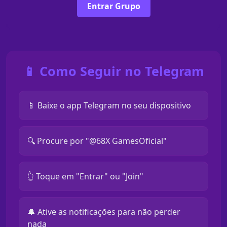
Entrar Grupo
📱 Como Seguir no Telegram
📱 Baixe o app Telegram no seu dispositivo
🔍 Procure por "@68X GamesOficial"
👆 Toque em "Entrar" ou "Join"
🔔 Ative as notificações para não perder
nada