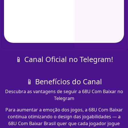
📱 Canal Oficial no Telegram!
📱 Benefícios do Canal
Descubra as vantagens de seguir a 68U Com Baixar no
Telegram
Para aumentar a emoção dos jogos, a 68U Com Baixar
continua otimizando o design das jogabilidades — a
68U Com Baixar Brasil quer que cada jogador jogue