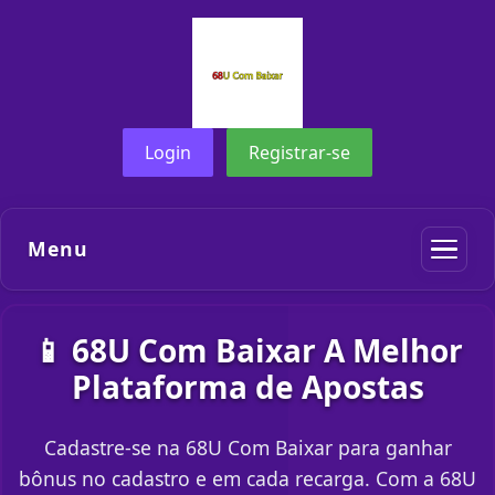
Login
Registrar-se
Menu
📱 68U Com Baixar A Melhor
Plataforma de Apostas
Cadastre-se na 68U Com Baixar para ganhar
bônus no cadastro e em cada recarga. Com a 68U