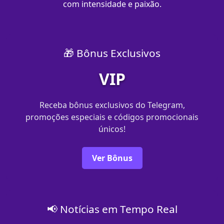
com intensidade e paixão.
🎁 Bônus Exclusivos
VIP
Receba bônus exclusivos do Telegram,
promoções especiais e códigos promocionais
únicos!
Ver Bônus
📢 Notícias em Tempo Real