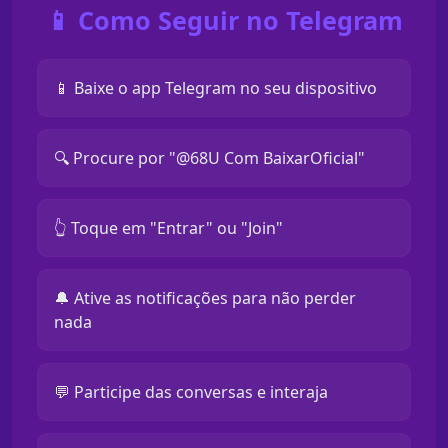
📱 Como Seguir no Telegram
📱 Baixe o app Telegram no seu dispositivo
🔍 Procure por "@68U Com BaixarOficial"
👆 Toque em "Entrar" ou "Join"
🔔 Ative as notificações para não perder
nada
💬 Participe das conversas e interaja