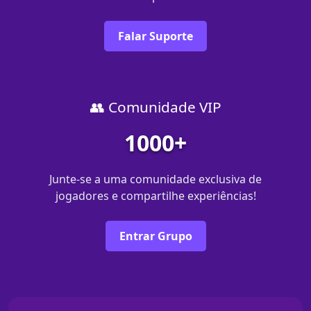
Falar Suporte
👥 Comunidade VIP
1000+
Junte-se a uma comunidade exclusiva de
jogadores e compartilhe experiências!
Entrar Grupo