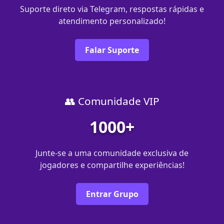
Suporte direto via Telegram, respostas rápidas e
atendimento personalizado!
Falar Suporte
👥 Comunidade VIP
1000+
Junte-se a uma comunidade exclusiva de
jogadores e compartilhe experiências!
Entrar Grupo