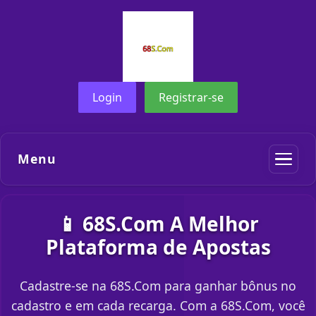
Login
Registrar-se
Menu
📱 68S.Com A Melhor
Plataforma de Apostas
Cadastre-se na 68S.Com para ganhar bônus no
cadastro e em cada recarga. Com a 68S.Com, você