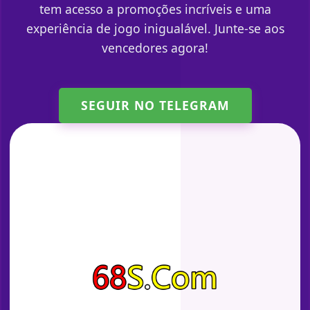
tem acesso a promoções incríveis e uma
experiência de jogo inigualável. Junte-se aos
vencedores agora!
SEGUIR NO TELEGRAM