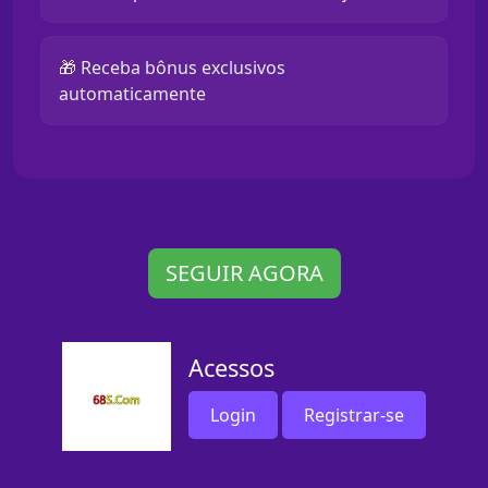
🎁 Receba bônus exclusivos
automaticamente
SEGUIR AGORA
Acessos
Login
Registrar-se