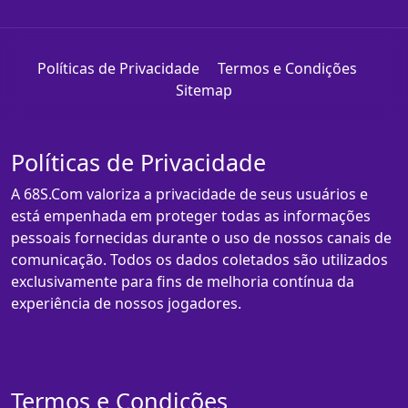
Políticas de Privacidade
Termos e Condições
Sitemap
Políticas de Privacidade
A 68S.Com valoriza a privacidade de seus usuários e
está empenhada em proteger todas as informações
pessoais fornecidas durante o uso de nossos canais de
comunicação. Todos os dados coletados são utilizados
exclusivamente para fins de melhoria contínua da
experiência de nossos jogadores.
Termos e Condições