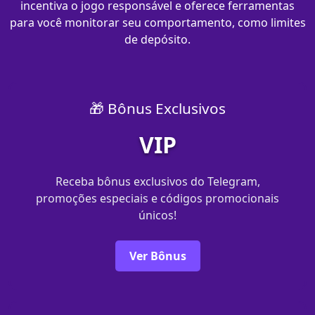
incentiva o jogo responsável e oferece ferramentas
para você monitorar seu comportamento, como limites
de depósito.
🎁 Bônus Exclusivos
VIP
Receba bônus exclusivos do Telegram,
promoções especiais e códigos promocionais
únicos!
Ver Bônus