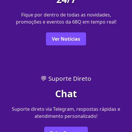
Fique por dentro de todas as novidades,
promoções e eventos da 68Q em tempo real!
Ver Notícias
💬 Suporte Direto
Chat
Suporte direto via Telegram, respostas rápidas e
atendimento personalizado!