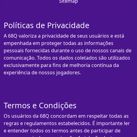
Sitemap
Políticas de Privacidade
A 68Q valoriza a privacidade de seus usuários e está
empenhada em proteger todas as informações
pessoais fornecidas durante o uso de nossos canais de
comunicação. Todos os dados coletados são utilizados
exclusivamente para fins de melhoria contínua da
experiência de nossos jogadores.
Termos e Condições
Os usuários da 68Q concordam em respeitar todas as
regras e regulamentos estabelecidos. É importante ler
e entender todos os termos antes de participar de