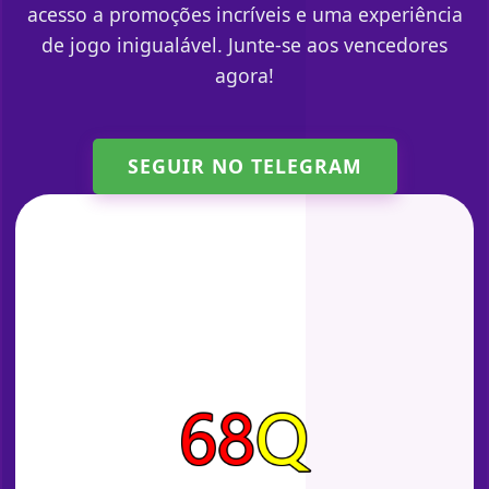
acesso a promoções incríveis e uma experiência
de jogo inigualável. Junte-se aos vencedores
agora!
SEGUIR NO TELEGRAM