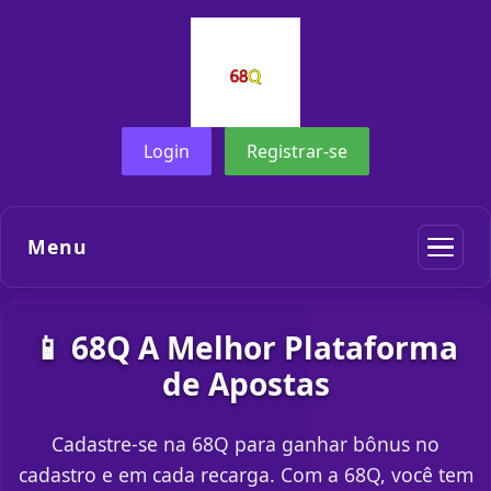
Login
Registrar-se
Menu
📱 68Q A Melhor Plataforma
de Apostas
Cadastre-se na 68Q para ganhar bônus no
cadastro e em cada recarga. Com a 68Q, você tem