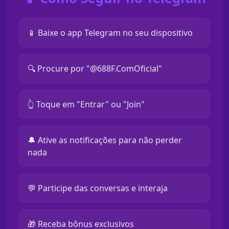
📱 Baixe o app Telegram no seu dispositivo
🔍 Procure por "@688F.ComOficial"
👆 Toque em "Entrar" ou "Join"
🔔 Ative as notificações para não perder
nada
💬 Participe das conversas e interaja
🎁 Receba bônus exclusivos