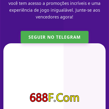
você tem acesso a promoções incríveis e uma
experiência de jogo inigualável. Junte-se aos
vencedores agora!
SEGUIR NO TELEGRAM