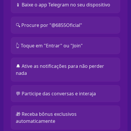
📱 Baixe o app Telegram no seu dispositivo
🔍 Procure por "@6855Oficial"
👆 Toque em "Entrar" ou "Join"
🔔 Ative as notificações para não perder
nada
💬 Participe das conversas e interaja
🎁 Receba bônus exclusivos
automaticamente