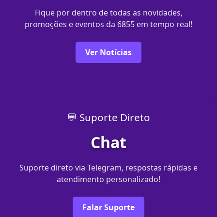
Fique por dentro de todas as novidades,
promoções e eventos da 6855 em tempo real!
Ver Notícias
💬 Suporte Direto
Chat
Suporte direto via Telegram, respostas rápidas e
atendimento personalizado!
Falar Suporte