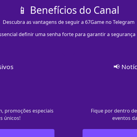
📱 Benefícios do Canal
Descubra as vantagens de seguir a 67Game no Telegram
sencial definir uma senha forte para garantir a seguranç
sivos
📢 Notí
m, promoções especiais
Fique por dentro d
s únicos!
eventos d