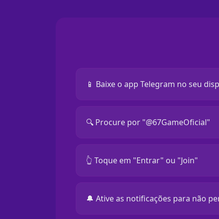
📱 Baixe o app Telegram no seu disp
🔍 Procure por "@67GameOficial"
👆 Toque em "Entrar" ou "Join"
🔔 Ative as notificações para não p