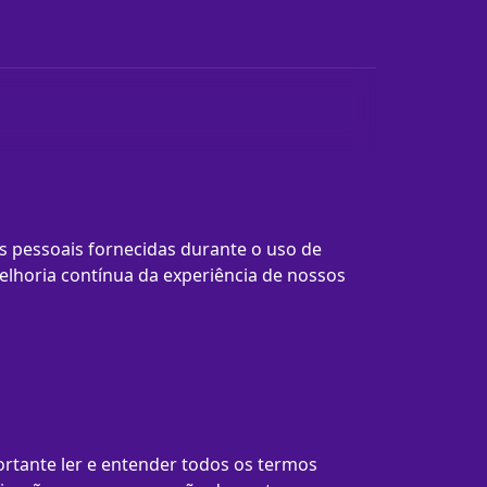
s pessoais fornecidas durante o uso de
elhoria contínua da experiência de nossos
rtante ler e entender todos os termos