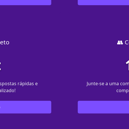
reto
👥 
t
espostas rápidas e
Junte-se a uma com
lizado!
compa
e