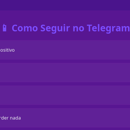
📱 Como Seguir no Telegram
ositivo
erder nada