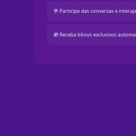
💬 Participe das conversas e interaj
🎁 Receba bônus exclusivos autom