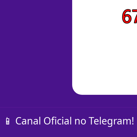
📱 Canal Oficial no Telegram!