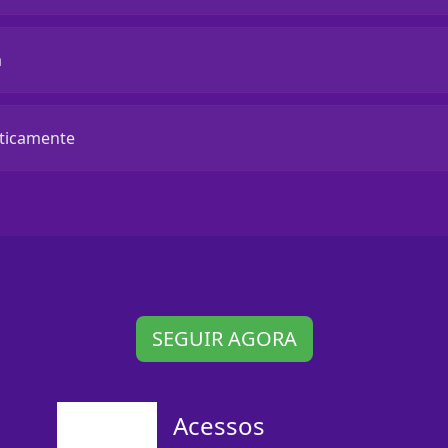
a
aticamente
SEGUIR AGORA
Acessos