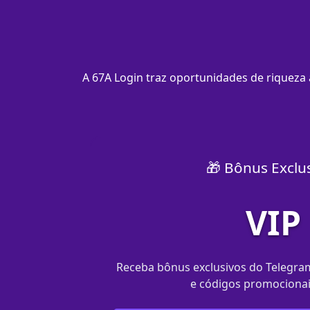
A 67A Login traz oportunidades de riqueza 
🎁 Bônus Exclu
VIP
Receba bônus exclusivos do Telegra
e códigos promocionai