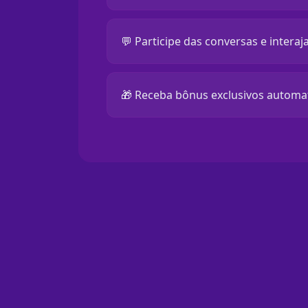
💬 Participe das conversas e interaj
🎁 Receba bônus exclusivos autom