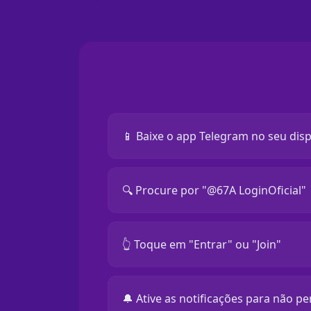
📱 Baixe o app Telegram no seu disp
🔍 Procure por "@67A LoginOficial"
👆 Toque em "Entrar" ou "Join"
🔔 Ative as notificações para não p