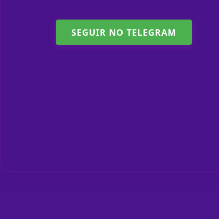
SEGUIR NO TELEGRAM