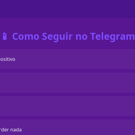
📱 Como Seguir no Telegram
ositivo
erder nada