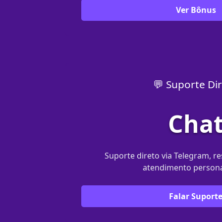
Ver Bônus
💬 Suporte Di
Cha
Suporte direto via Telegram, r
atendimento persona
Falar Suport