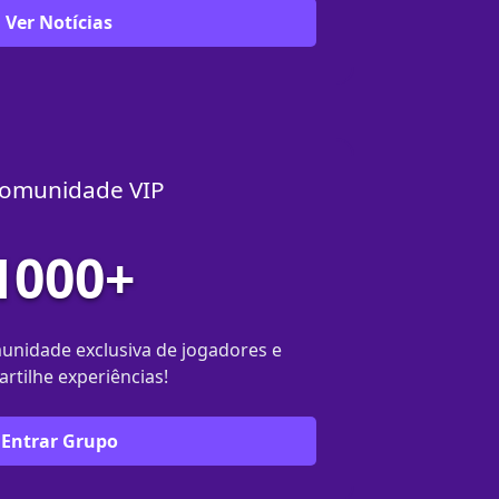
Ver Notícias
Comunidade VIP
1000+
unidade exclusiva de jogadores e
rtilhe experiências!
Entrar Grupo