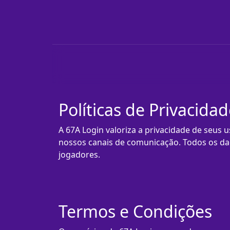
Políticas de Privacida
A 67A Login valoriza a privacidade de seus
nossos canais de comunicação. Todos os dad
jogadores.
Termos e Condições