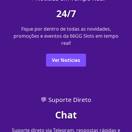
24/7
Fique por dentro de todas as novidades,
promoções e eventos da 66GG Slots em tempo
real!
Ver Notícias
💬 Suporte Direto
Chat
Suporte direto via Telegram, respostas rápidas e