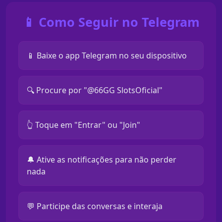
📱 Como Seguir no Telegram
📱 Baixe o app Telegram no seu dispositivo
🔍 Procure por "@66GG SlotsOficial"
👆 Toque em "Entrar" ou "Join"
🔔 Ative as notificações para não perder
nada
💬 Participe das conversas e interaja