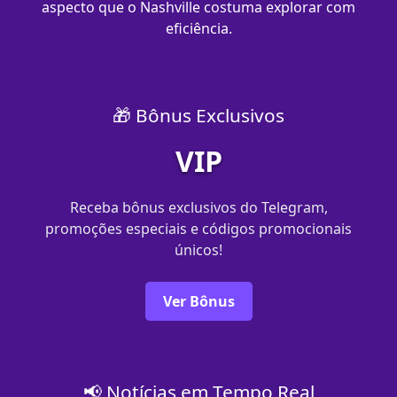
aspecto que o Nashville costuma explorar com
eficiência.
🎁 Bônus Exclusivos
VIP
Receba bônus exclusivos do Telegram,
promoções especiais e códigos promocionais
únicos!
Ver Bônus
📢 Notícias em Tempo Real