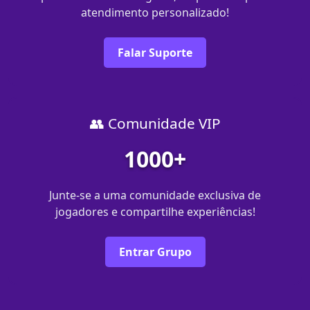
atendimento personalizado!
Falar Suporte
👥 Comunidade VIP
1000+
Junte-se a uma comunidade exclusiva de
jogadores e compartilhe experiências!
Entrar Grupo