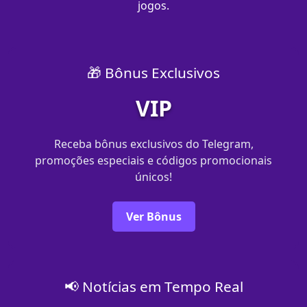
jogos.
🎁 Bônus Exclusivos
VIP
Receba bônus exclusivos do Telegram,
promoções especiais e códigos promocionais
únicos!
Ver Bônus
📢 Notícias em Tempo Real