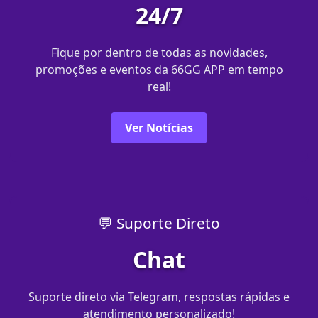
24/7
Fique por dentro de todas as novidades,
promoções e eventos da 66GG APP em tempo
real!
Ver Notícias
💬 Suporte Direto
Chat
Suporte direto via Telegram, respostas rápidas e
atendimento personalizado!