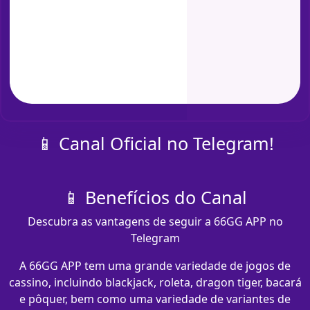
📱 Canal Oficial no Telegram!
📱 Benefícios do Canal
Descubra as vantagens de seguir a 66GG APP no
Telegram
A 66GG APP tem uma grande variedade de jogos de
cassino, incluindo blackjack, roleta, dragon tiger, bacará
e pôquer, bem como uma variedade de variantes de