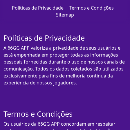
Políticas de Privacidade
Termos e Condições
Sitemap
Políticas de Privacidade
A 66GG APP valoriza a privacidade de seus usuários e
está empenhada em proteger todas as informações
pessoais fornecidas durante o uso de nossos canais de
comunicação. Todos os dados coletados são utilizados
exclusivamente para fins de melhoria contínua da
experiência de nossos jogadores.
Termos e Condições
Os usuários da 66GG APP concordam em respeitar