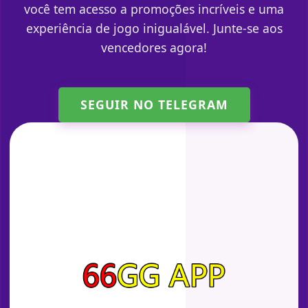
você tem acesso a promoções incríveis e uma
experiência de jogo inigualável. Junte-se aos
vencedores agora!
SEGUIR NO TELEGRAM