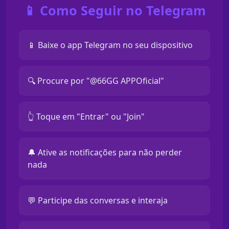
📱 Como Seguir no Telegram
📱 Baixe o app Telegram no seu dispositivo
🔍 Procure por "@66GG APPOficial"
👆 Toque em "Entrar" ou "Join"
🔔 Ative as notificações para não perder
nada
💬 Participe das conversas e interaja