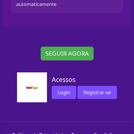
automaticamente
SEGUIR AGORA
Acessos
Login
Registrar-se