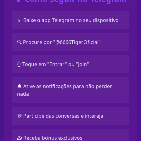
📱 Baixe o app Telegram no seu dispositivo
🔍 Procure por "@6666TigerOficial"
👆 Toque em "Entrar" ou "Join"
🔔 Ative as notificações para não perder
nada
💬 Participe das conversas e interaja
🎁 Receba bônus exclusivos