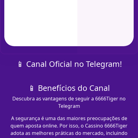
📱 Canal Oficial no Telegram!
📱 Benefícios do Canal
Descubra as vantagens de seguir a 6666Tiger no
Telegram
A segurança é uma das maiores preocupações de
quem aposta online. Por isso, o Cassino 6666Tiger
adota as melhores práticas do mercado, incluindo