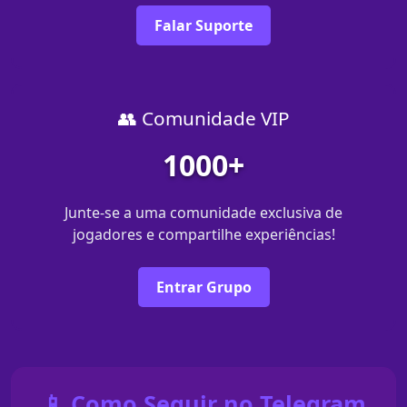
Falar Suporte
👥 Comunidade VIP
1000+
Junte-se a uma comunidade exclusiva de
jogadores e compartilhe experiências!
Entrar Grupo
📱 Como Seguir no Telegram