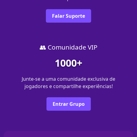
Falar Suporte
👥 Comunidade VIP
1000+
Junte-se a uma comunidade exclusiva de
jogadores e compartilhe experiências!
Entrar Grupo