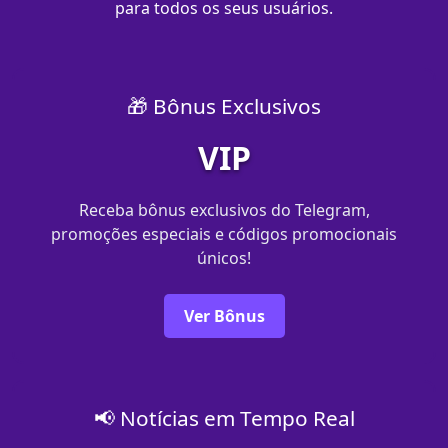
para todos os seus usuários.
🎁 Bônus Exclusivos
VIP
Receba bônus exclusivos do Telegram,
promoções especiais e códigos promocionais
únicos!
Ver Bônus
📢 Notícias em Tempo Real