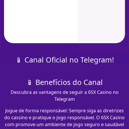
📱 Canal Oficial no Telegram!
📱 Benefícios do Canal
Descubra as vantagens de seguir a 65X Casino no
Telegram
Jogue de forma responsável: Sempre siga as diretrizes
do cassino e pratique o jogo responsável. O 65X Casino
com​ promove um ambiente de jogo seguro e saudável