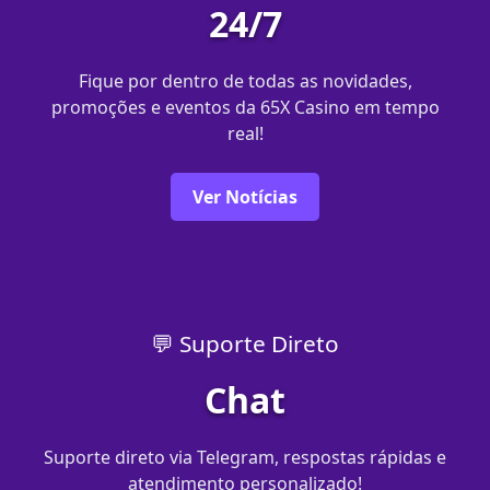
24/7
Fique por dentro de todas as novidades,
promoções e eventos da 65X Casino em tempo
real!
Ver Notícias
💬 Suporte Direto
Chat
Suporte direto via Telegram, respostas rápidas e
atendimento personalizado!