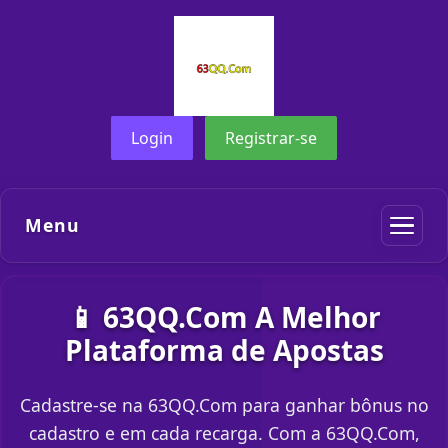
Login
Registrar-se
Menu
📱 63QQ.Com A Melhor
Plataforma de Apostas
Cadastre-se na 63QQ.Com para ganhar bônus no
cadastro e em cada recarga. Com a 63QQ.Com,