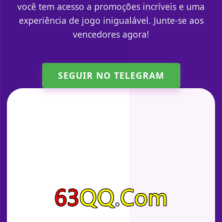
você tem acesso a promoções incríveis e uma
experiência de jogo inigualável. Junte-se aos
vencedores agora!
SEGUIR NO TELEGRAM