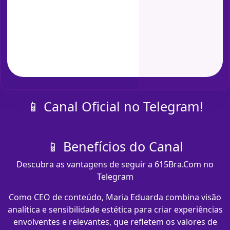
📱 Canal Oficial no Telegram!
📱 Benefícios do Canal
Descubra as vantagens de seguir a 615Bra.Com no
Telegram
Como CEO de conteúdo, Maria Eduarda combina visão
analítica e sensibilidade estética para criar experiências
envolventes e relevantes, que refletem os valores de