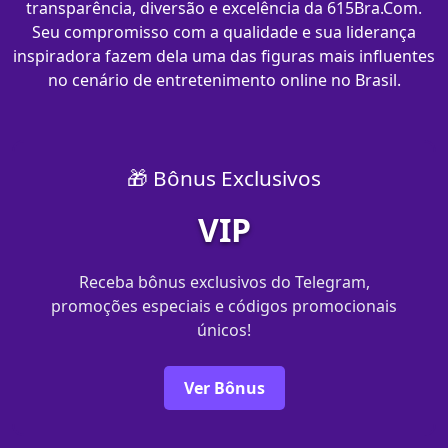
transparência, diversão e excelência da 615Bra.Com.
Seu compromisso com a qualidade e sua liderança
inspiradora fazem dela uma das figuras mais influentes
no cenário de entretenimento online no Brasil.
🎁 Bônus Exclusivos
VIP
Receba bônus exclusivos do Telegram,
promoções especiais e códigos promocionais
únicos!
Ver Bônus