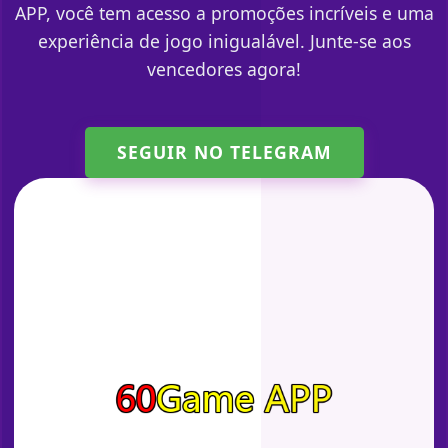
APP, você tem acesso a promoções incríveis e uma
experiência de jogo inigualável. Junte-se aos
vencedores agora!
SEGUIR NO TELEGRAM