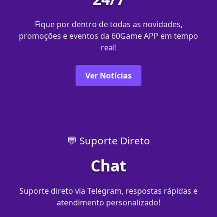
Fique por dentro de todas as novidades,
promoções e eventos da 60Game APP em tempo
real!
Ver Notícias
💬 Suporte Direto
Chat
Suporte direto via Telegram, respostas rápidas e
atendimento personalizado!