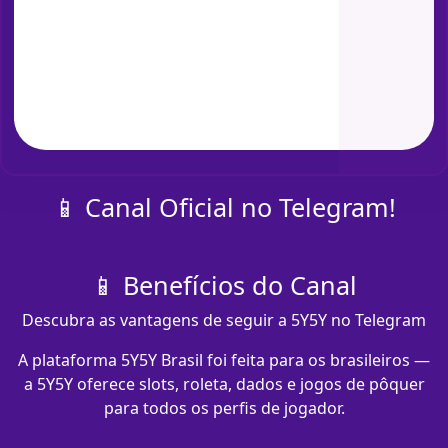
📱 Canal Oficial no Telegram!
📱 Benefícios do Canal
Descubra as vantagens de seguir a 5Y5Y no Telegram
A plataforma 5Y5Y Brasil foi feita para os brasileiros —
a 5Y5Y oferece slots, roleta, dados e jogos de pôquer
para todos os perfis de jogador.