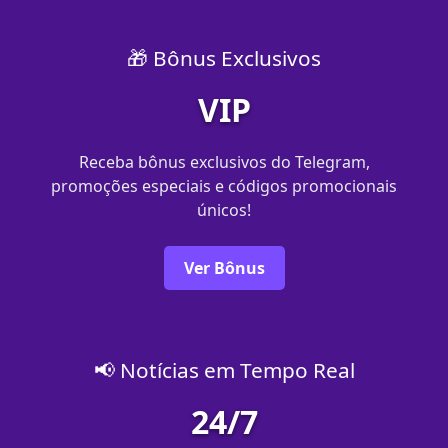
🎁 Bônus Exclusivos
VIP
Receba bônus exclusivos do Telegram,
promoções especiais e códigos promocionais
únicos!
Ver Bônus
📢 Notícias em Tempo Real
24/7