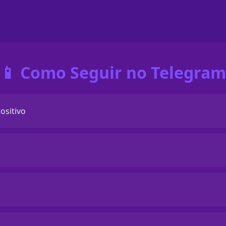
📱 Como Seguir no Telegram
ositivo
"