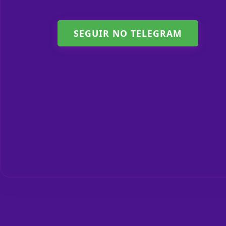
SEGUIR NO TELEGRAM