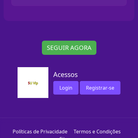
SEGUIR AGORA
Acessos
Login
Registrar-se
Políticas de Privacidade
Termos e Condições