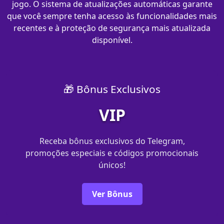
jogo. O sistema de atualizações automáticas garante
que você sempre tenha acesso às funcionalidades mais
recentes e à proteção de segurança mais atualizada
disponível.
🎁 Bônus Exclusivos
VIP
Receba bônus exclusivos do Telegram,
promoções especiais e códigos promocionais
únicos!
Ver Bônus