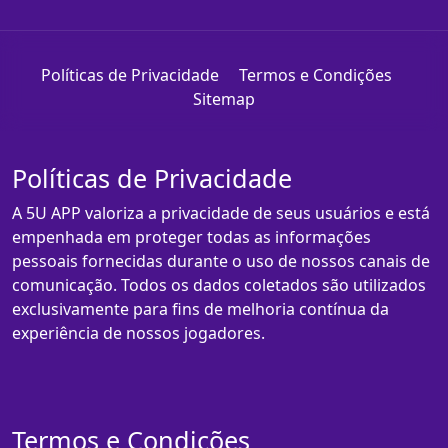
Políticas de Privacidade
Termos e Condições
Sitemap
Políticas de Privacidade
A 5U APP valoriza a privacidade de seus usuários e está
empenhada em proteger todas as informações
pessoais fornecidas durante o uso de nossos canais de
comunicação. Todos os dados coletados são utilizados
exclusivamente para fins de melhoria contínua da
experiência de nossos jogadores.
Termos e Condições