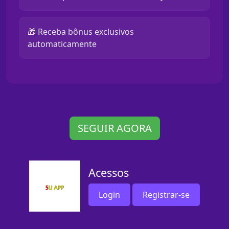
🎁 Receba bônus exclusivos
automaticamente
SEGUIR AGORA
Acessos
Login
Registrar-se