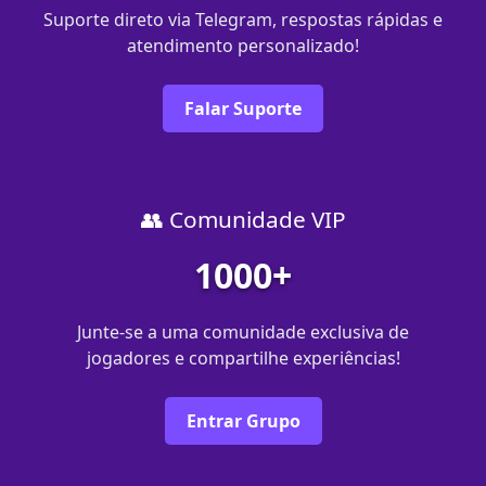
Suporte direto via Telegram, respostas rápidas e
atendimento personalizado!
Falar Suporte
👥 Comunidade VIP
1000+
Junte-se a uma comunidade exclusiva de
jogadores e compartilhe experiências!
Entrar Grupo