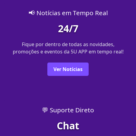
📢 Notícias em Tempo Real
24/7
Fique por dentro de todas as novidades,
promoções e eventos da 5U APP em tempo real!
Ver Notícias
💬 Suporte Direto
Chat