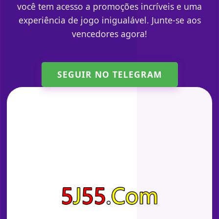
você tem acesso a promoções incríveis e uma
experiência de jogo inigualável. Junte-se aos
vencedores agora!
SEGUIR NO TELEGRAM