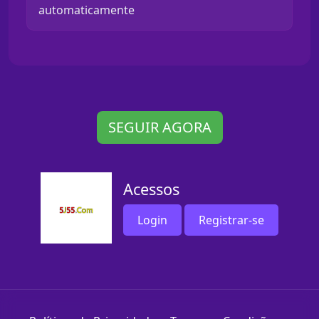
automaticamente
SEGUIR AGORA
Acessos
Login
Registrar-se