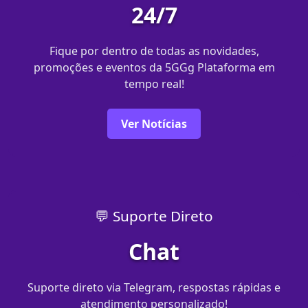
24/7
Fique por dentro de todas as novidades,
promoções e eventos da 5GGg Plataforma em
tempo real!
Ver Notícias
💬 Suporte Direto
Chat
Suporte direto via Telegram, respostas rápidas e
atendimento personalizado!