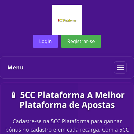
Login
Registrar-se
Menu
📱 5CC Plataforma A Melhor
Plataforma de Apostas
Cadastre-se na 5CC Plataforma para ganhar
bônus no cadastro e em cada recarga. Com a 5CC