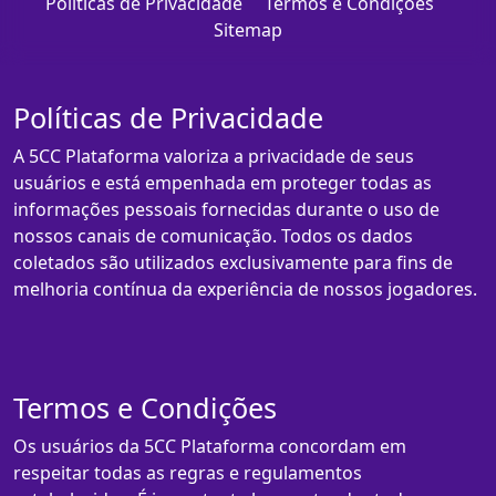
Políticas de Privacidade
Termos e Condições
Sitemap
Políticas de Privacidade
A 5CC Plataforma valoriza a privacidade de seus
usuários e está empenhada em proteger todas as
informações pessoais fornecidas durante o uso de
nossos canais de comunicação. Todos os dados
coletados são utilizados exclusivamente para fins de
melhoria contínua da experiência de nossos jogadores.
Termos e Condições
Os usuários da 5CC Plataforma concordam em
respeitar todas as regras e regulamentos