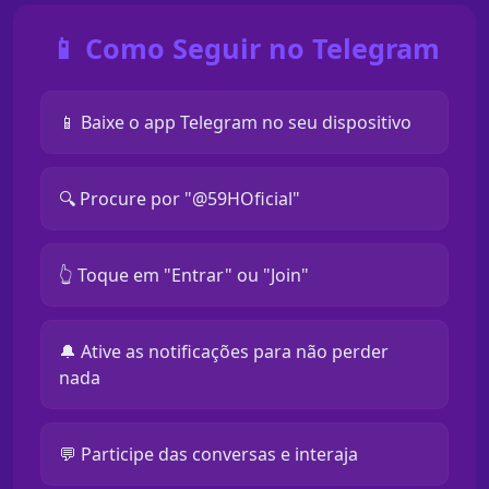
📱 Como Seguir no Telegram
📱 Baixe o app Telegram no seu dispositivo
🔍 Procure por "@59HOficial"
👆 Toque em "Entrar" ou "Join"
🔔 Ative as notificações para não perder
nada
💬 Participe das conversas e interaja