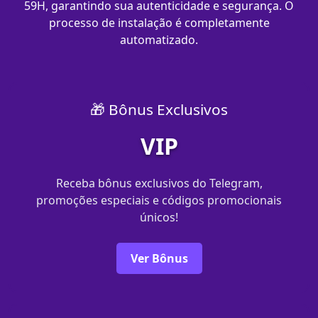
59H, garantindo sua autenticidade e segurança. O
processo de instalação é completamente
automatizado.
🎁 Bônus Exclusivos
VIP
Receba bônus exclusivos do Telegram,
promoções especiais e códigos promocionais
únicos!
Ver Bônus