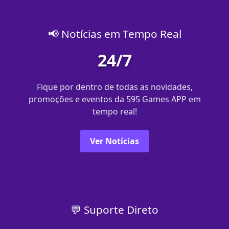
📢 Notícias em Tempo Real
24/7
Fique por dentro de todas as novidades,
promoções e eventos da 595 Games APP em
tempo real!
Ver Notícias
💬 Suporte Direto