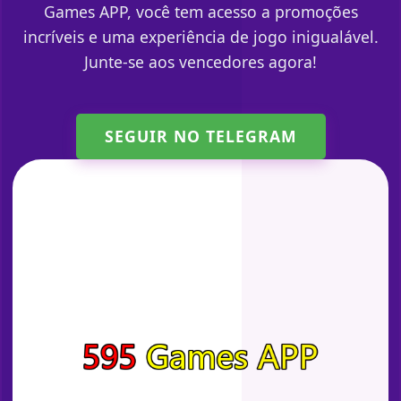
Games APP, você tem acesso a promoções
incríveis e uma experiência de jogo inigualável.
Junte-se aos vencedores agora!
SEGUIR NO TELEGRAM