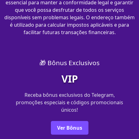
essencial para manter a conformidade legal e garantir
que você possa desfrutar de todos os serviços
disponíveis sem problemas legais. O endereço também
é utilizado para calcular impostos aplicáveis e para
facilitar futuras transações financeiras.
🎁 Bônus Exclusivos
VIP
Receba bônus exclusivos do Telegram,
promoções especiais e códigos promocionais
únicos!
Ver Bônus