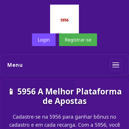
Login
Registrar-se
Menu
📱 5956 A Melhor Plataforma
de Apostas
Cadastre-se na 5956 para ganhar bônus no
cadastro e em cada recarga. Com a 5956, você