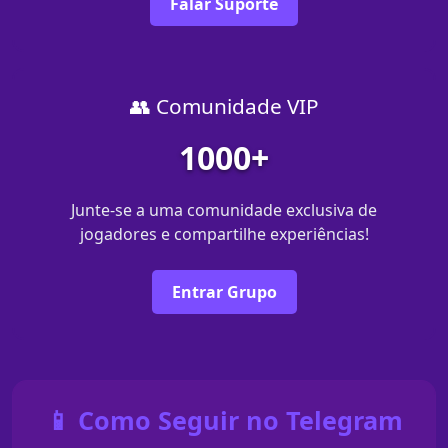
Falar Suporte
👥 Comunidade VIP
1000+
Junte-se a uma comunidade exclusiva de
jogadores e compartilhe experiências!
Entrar Grupo
📱 Como Seguir no Telegram