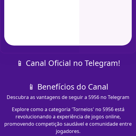
📱 Canal Oficial no Telegram!
📱 Benefícios do Canal
Descubra as vantagens de seguir a 5956 no Telegram
Explore como a categoria 'Torneios' no 5956 está
revolucionando a experiência de jogos online,
promovendo competição saudável e comunidade entre
jogadores.