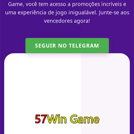
Game, você tem acesso a promoções incríveis e
uma experiência de jogo inigualável. Junte-se aos
vencedores agora!
SEGUIR NO TELEGRAM