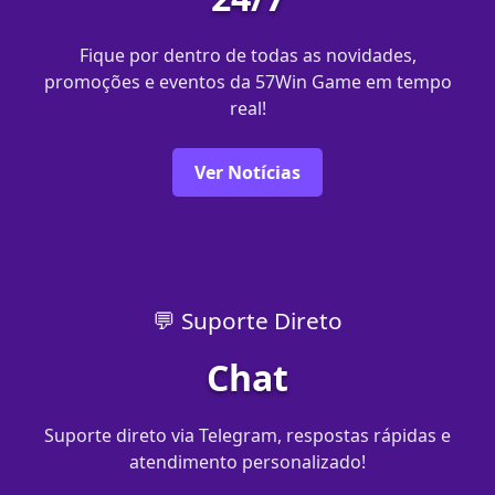
Fique por dentro de todas as novidades,
promoções e eventos da 57Win Game em tempo
real!
Ver Notícias
💬 Suporte Direto
Chat
Suporte direto via Telegram, respostas rápidas e
atendimento personalizado!