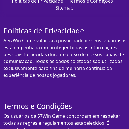
Políticas de Privacidade
Termos e Condições
Sitemap
Políticas de Privacidade
A 57Win Game valoriza a privacidade de seus usuários e
está empenhada em proteger todas as informações
pessoais fornecidas durante o uso de nossos canais de
comunicação. Todos os dados coletados são utilizados
exclusivamente para fins de melhoria contínua da
experiência de nossos jogadores.
Termos e Condições
Os usuários da 57Win Game concordam em respeitar
todas as regras e regulamentos estabelecidos. É