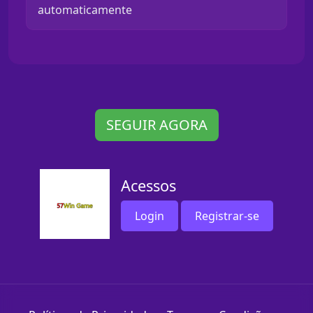
automaticamente
SEGUIR AGORA
Acessos
Login
Registrar-se