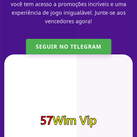
você tem acesso a promoções incríveis e uma
experiência de jogo inigualável. Junte-se aos
vencedores agora!
SEGUIR NO TELEGRAM