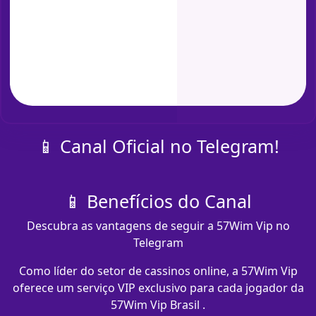
📱 Canal Oficial no Telegram!
📱 Benefícios do Canal
Descubra as vantagens de seguir a 57Wim Vip no
Telegram
Como líder do setor de cassinos online, a 57Wim Vip
oferece um serviço VIP exclusivo para cada jogador da
57Wim Vip Brasil .