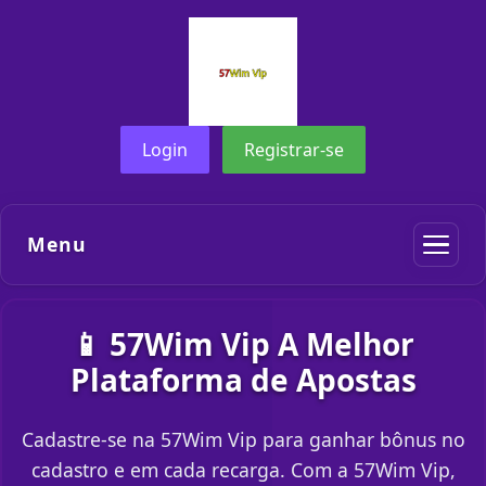
Login
Registrar-se
Menu
📱 57Wim Vip A Melhor
Plataforma de Apostas
Cadastre-se na 57Wim Vip para ganhar bônus no
cadastro e em cada recarga. Com a 57Wim Vip,