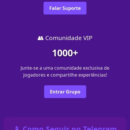
Falar Suporte
👥 Comunidade VIP
1000+
Junte-se a uma comunidade exclusiva de
jogadores e compartilhe experiências!
Entrar Grupo
📱 Como Seguir no Telegram