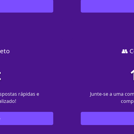
reto
👥 
t
espostas rápidas e
Junte-se a uma com
lizado!
compa
e