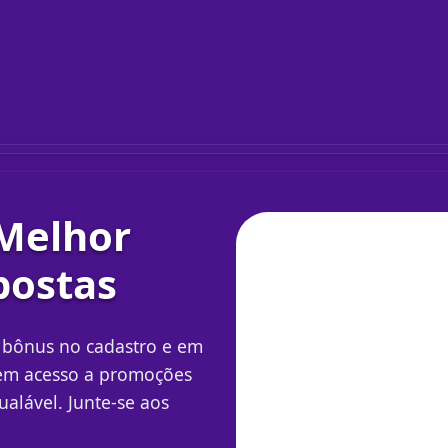
Melhor
postas
 bônus no cadastro e em
tem acesso a promoções
ualável. Junte-se aos