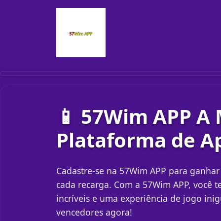
📱 57Wim APP A 
Plataforma de A
Cadastre-se na 57Wim APP para ganhar
cada recarga. Com a 57Wim APP, você 
incríveis e uma experiência de jogo inig
vencedores agora!