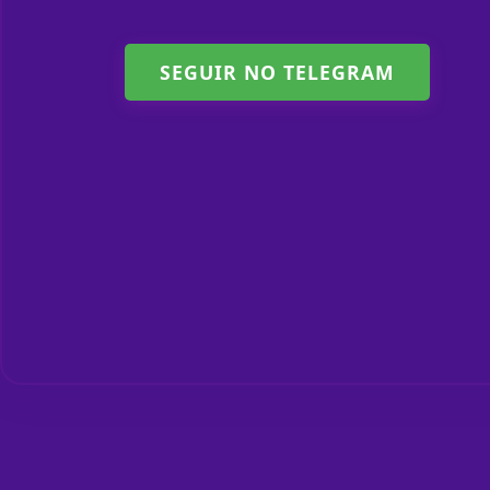
SEGUIR NO TELEGRAM