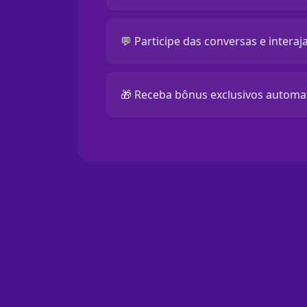
💬 Participe das conversas e interaj
🎁 Receba bônus exclusivos autom