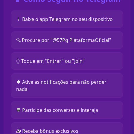
📱 Baixe o app Telegram no seu dispositivo
🔍 Procure por "@57Pg PlataformaOficial"
👆 Toque em "Entrar" ou "Join"
🔔 Ative as notificações para não perder
nada
💬 Participe das conversas e interaja
🎁 Receba bônus exclusivos