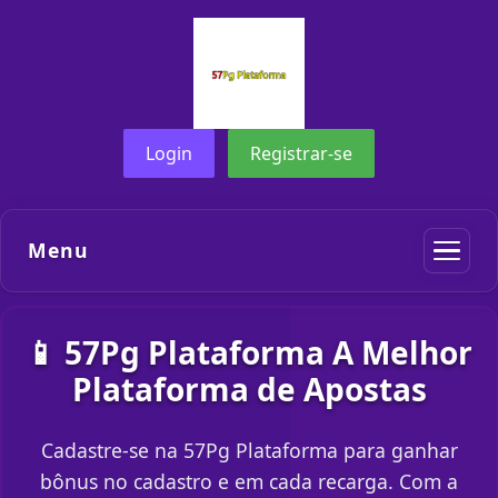
Login
Registrar-se
Menu
📱 57Pg Plataforma A Melhor
Plataforma de Apostas
Cadastre-se na 57Pg Plataforma para ganhar
bônus no cadastro e em cada recarga. Com a