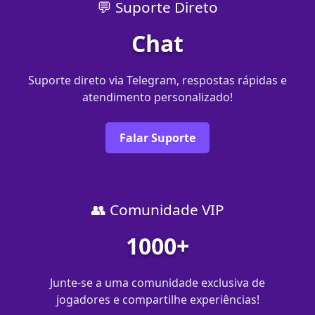
💬 Suporte Direto
Chat
Suporte direto via Telegram, respostas rápidas e
atendimento personalizado!
Falar Suporte
👥 Comunidade VIP
1000+
Junte-se a uma comunidade exclusiva de
jogadores e compartilhe experiências!