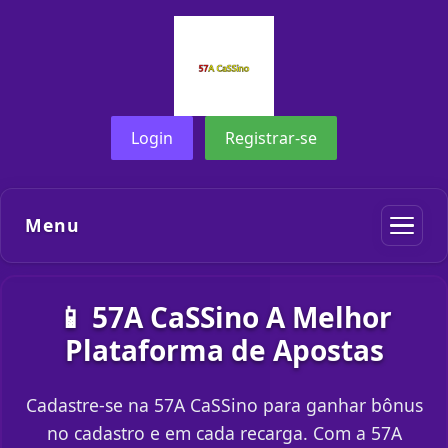
Login
Registrar-se
Menu
📱 57A CaSSino A Melhor
Plataforma de Apostas
Cadastre-se na 57A CaSSino para ganhar bônus
no cadastro e em cada recarga. Com a 57A