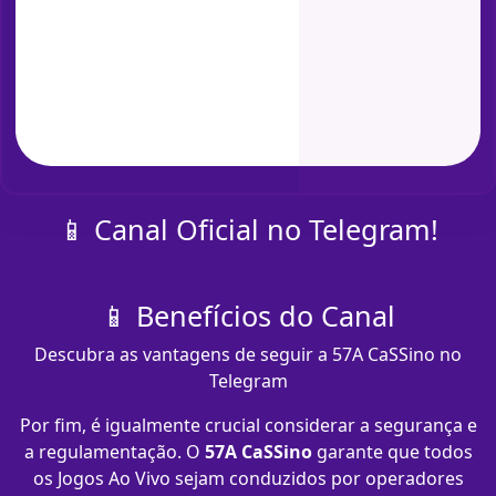
📱 Canal Oficial no Telegram!
📱 Benefícios do Canal
Descubra as vantagens de seguir a 57A CaSSino no
Telegram
Por fim, é igualmente crucial considerar a segurança e
a regulamentação. O
57A CaSSino
garante que todos
os Jogos Ao Vivo sejam conduzidos por operadores