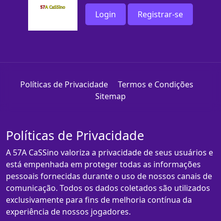
Login
Registrar-se
Políticas de Privacidade
Termos e Condições
Sitemap
Políticas de Privacidade
A 57A CaSSino valoriza a privacidade de seus usuários e
está empenhada em proteger todas as informações
pessoais fornecidas durante o uso de nossos canais de
comunicação. Todos os dados coletados são utilizados
exclusivamente para fins de melhoria contínua da
experiência de nossos jogadores.