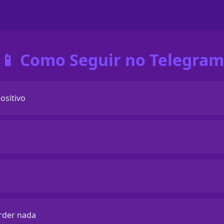
📱 Como Seguir no Telegram
ositivo
erder nada