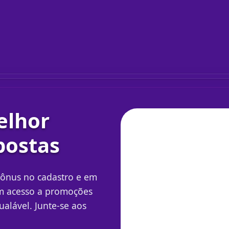
elhor
postas
bônus no cadastro e em
em acesso a promoções
ualável. Junte-se aos