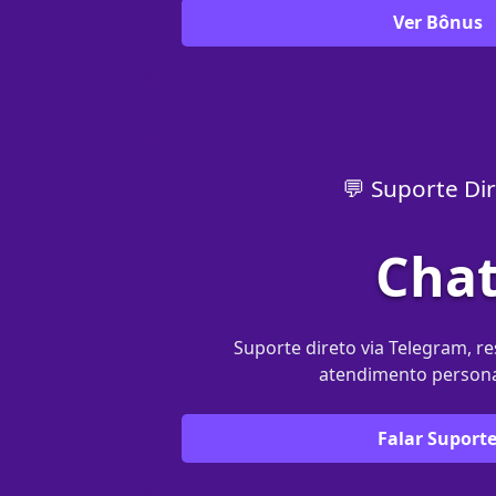
Ver Bônus
💬 Suporte Di
Cha
Suporte direto via Telegram, r
atendimento persona
Falar Suport