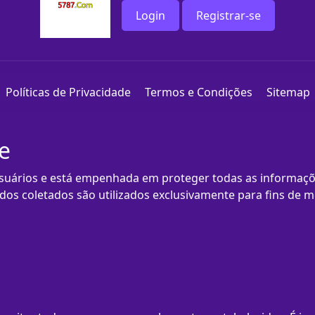
Login
Registrar-se
Políticas de Privacidade
Termos e Condições
Sitemap
de
usuários e está empenhada em proteger todas as informaçõ
os coletados são utilizados exclusivamente para fins de m