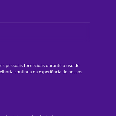
es pessoais fornecidas durante o uso de
elhoria contínua da experiência de nossos