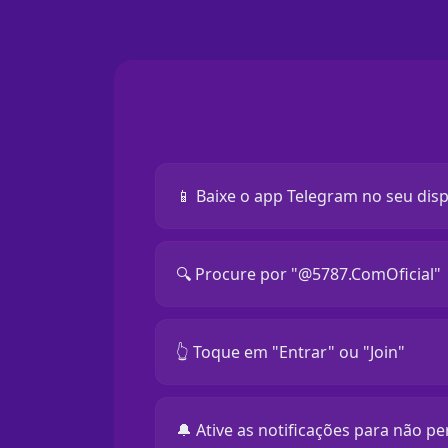
📱 Baixe o app Telegram no seu disp
🔍 Procure por "@5787.ComOficial"
👆 Toque em "Entrar" ou "Join"
🔔 Ative as notificações para não p