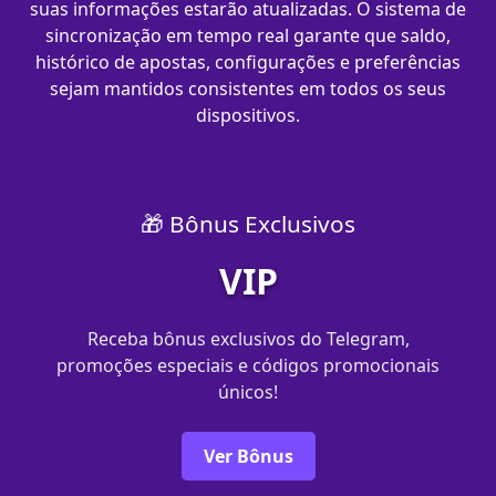
suas informações estarão atualizadas. O sistema de
sincronização em tempo real garante que saldo,
histórico de apostas, configurações e preferências
sejam mantidos consistentes em todos os seus
dispositivos.
🎁 Bônus Exclusivos
VIP
Receba bônus exclusivos do Telegram,
promoções especiais e códigos promocionais
únicos!
Ver Bônus