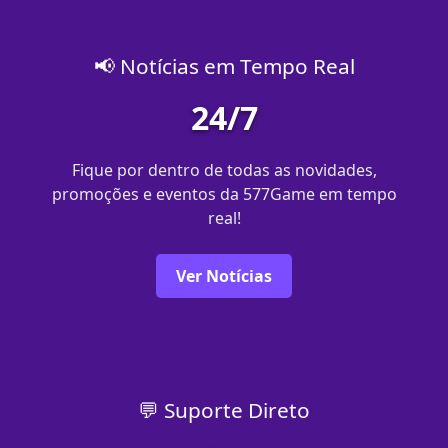
📢 Notícias em Tempo Real
24/7
Fique por dentro de todas as novidades,
promoções e eventos da 577Game em tempo
real!
Ver Notícias
💬 Suporte Direto