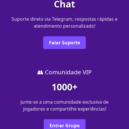
Chat
Suporte direto via Telegram, respostas rápidas e
atendimento personalizado!
Falar Suporte
👥 Comunidade VIP
1000+
Junte-se a uma comunidade exclusiva de
jogadores e compartilhe experiências!
Entrar Grupo