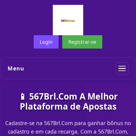
Login
Registrar-se
Menu
📱 567Brl.Com A Melhor
Plataforma de Apostas
Cadastre-se na 567Brl.Com para ganhar bônus no
cadastro e em cada recarga. Com a 567Brl.Com,