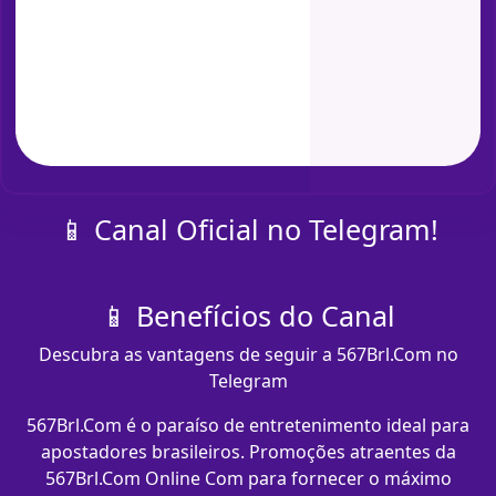
📱 Canal Oficial no Telegram!
📱 Benefícios do Canal
Descubra as vantagens de seguir a 567Brl.Com no
Telegram
567Brl.Com é o paraíso de entretenimento ideal para
apostadores brasileiros. Promoções atraentes da
567Brl.Com Online Com para fornecer o máximo