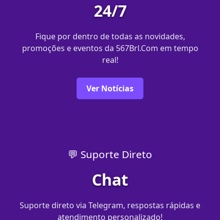
24/7
Fique por dentro de todas as novidades,
promoções e eventos da 567Brl.Com em tempo
real!
Ver Notícias
💬 Suporte Direto
Chat
Suporte direto via Telegram, respostas rápidas e
atendimento personalizado!