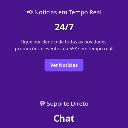
📢 Notícias em Tempo Real
24/7
Fique por dentro de todas as novidades,
promoções e eventos da 55Yz em tempo real!
Ver Notícias
💬 Suporte Direto
Chat