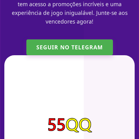
tem acesso a promoções incríveis e uma
experiência de jogo inigualável. Junte-se aos
vencedores agora!
SEGUIR NO TELEGRAM