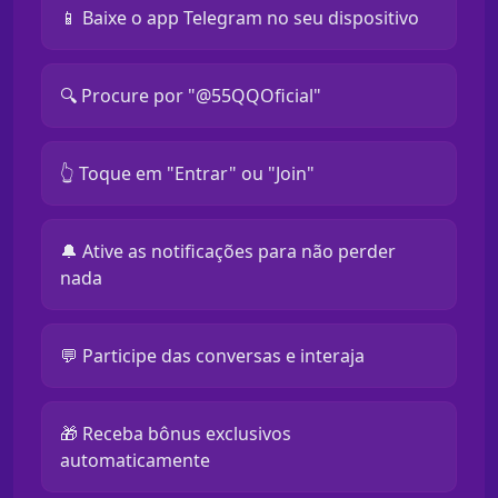
📱 Baixe o app Telegram no seu dispositivo
🔍 Procure por "@55QQOficial"
👆 Toque em "Entrar" ou "Join"
🔔 Ative as notificações para não perder
nada
💬 Participe das conversas e interaja
🎁 Receba bônus exclusivos
automaticamente