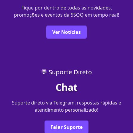
Fique por dentro de todas as novidades,
promoções e eventos da 55QQ em tempo real!
Ver Notícias
💬 Suporte Direto
Chat
Suporte direto via Telegram, respostas rápidas e
atendimento personalizado!
Falar Suporte