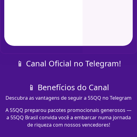
📱 Canal Oficial no Telegram!
📱 Benefícios do Canal
Descubra as vantagens de seguir a 55QQ no Telegram
A 55QQ preparou pacotes promocionais generosos —
a 55QQ Brasil convida você a embarcar numa jornada
de riqueza com nossos vencedores!