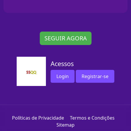
SEGUIR AGORA
Acessos
Login
Registrar-se
Políticas de Privacidade
Termos e Condições
Sitemap