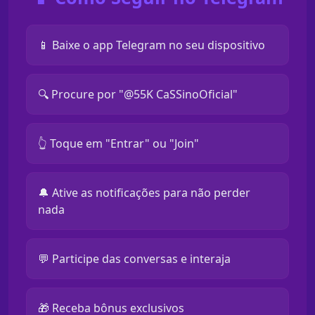
📱 Baixe o app Telegram no seu dispositivo
🔍 Procure por "@55K CaSSinoOficial"
👆 Toque em "Entrar" ou "Join"
🔔 Ative as notificações para não perder
nada
💬 Participe das conversas e interaja
🎁 Receba bônus exclusivos