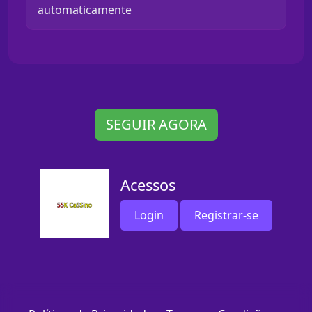
automaticamente
SEGUIR AGORA
Acessos
Login
Registrar-se