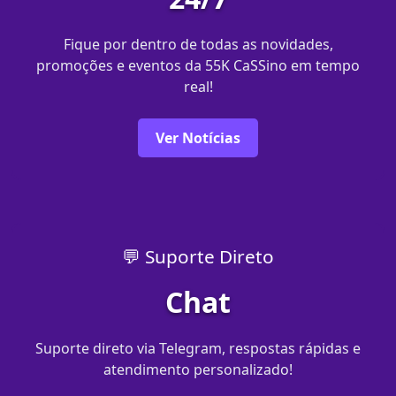
Fique por dentro de todas as novidades,
promoções e eventos da 55K CaSSino em tempo
real!
Ver Notícias
💬 Suporte Direto
Chat
Suporte direto via Telegram, respostas rápidas e
atendimento personalizado!