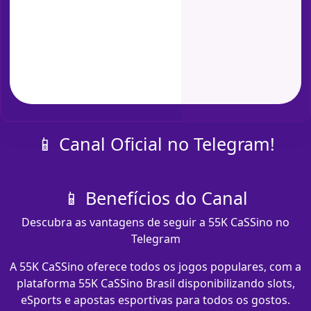
📱 Canal Oficial no Telegram!
📱 Benefícios do Canal
Descubra as vantagens de seguir a 55K CaSSino no
Telegram
A 55K CaSSino oferece todos os jogos populares, com a
plataforma 55K CaSSino Brasil disponibilizando slots,
eSports e apostas esportivas para todos os gostos.