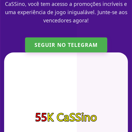
CaSSino, você tem acesso a promoções incríveis e
uma experiência de jogo inigualável. Junte-se aos
vencedores agora!
SEGUIR NO TELEGRAM