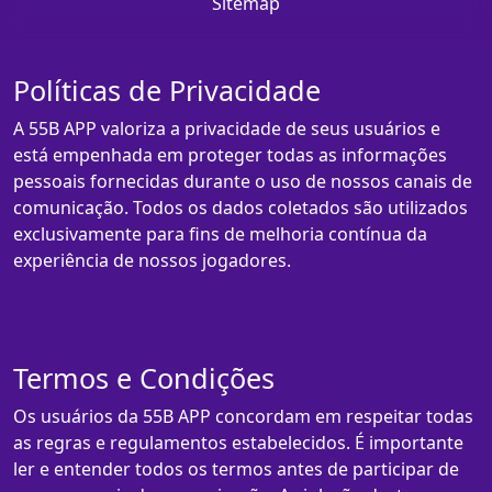
Sitemap
Políticas de Privacidade
A 55B APP valoriza a privacidade de seus usuários e
está empenhada em proteger todas as informações
pessoais fornecidas durante o uso de nossos canais de
comunicação. Todos os dados coletados são utilizados
exclusivamente para fins de melhoria contínua da
experiência de nossos jogadores.
Termos e Condições
Os usuários da 55B APP concordam em respeitar todas
as regras e regulamentos estabelecidos. É importante
ler e entender todos os termos antes de participar de