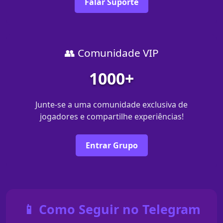
Falar Suporte
👥 Comunidade VIP
1000+
Junte-se a uma comunidade exclusiva de
jogadores e compartilhe experiências!
Entrar Grupo
📱 Como Seguir no Telegram