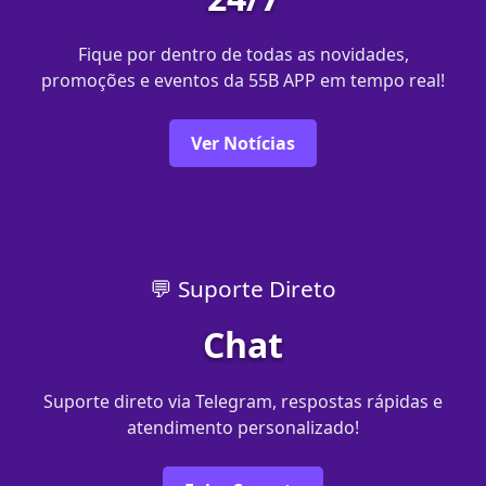
Fique por dentro de todas as novidades,
promoções e eventos da 55B APP em tempo real!
Ver Notícias
💬 Suporte Direto
Chat
Suporte direto via Telegram, respostas rápidas e
atendimento personalizado!