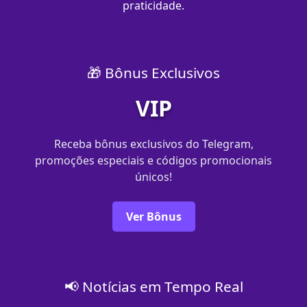
praticidade.
🎁 Bônus Exclusivos
VIP
Receba bônus exclusivos do Telegram,
promoções especiais e códigos promocionais
únicos!
Ver Bônus
📢 Notícias em Tempo Real