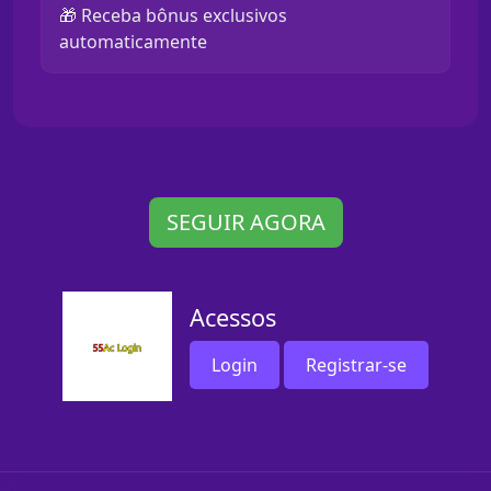
🎁 Receba bônus exclusivos
automaticamente
SEGUIR AGORA
Acessos
Login
Registrar-se