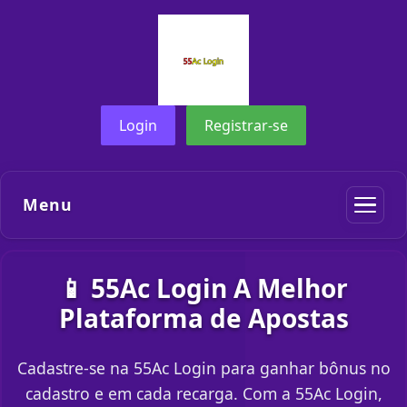
Login
Registrar-se
Menu
📱 55Ac Login A Melhor
Plataforma de Apostas
Cadastre-se na 55Ac Login para ganhar bônus no
cadastro e em cada recarga. Com a 55Ac Login,