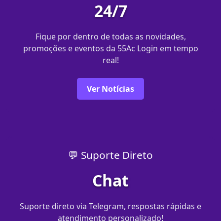
24/7
Fique por dentro de todas as novidades,
promoções e eventos da 55Ac Login em tempo
real!
Ver Notícias
💬 Suporte Direto
Chat
Suporte direto via Telegram, respostas rápidas e
atendimento personalizado!