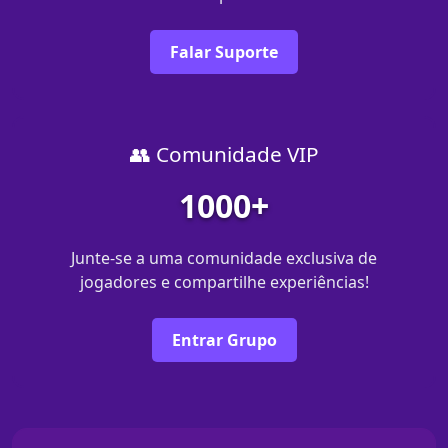
Falar Suporte
👥 Comunidade VIP
1000+
Junte-se a uma comunidade exclusiva de
jogadores e compartilhe experiências!
Entrar Grupo