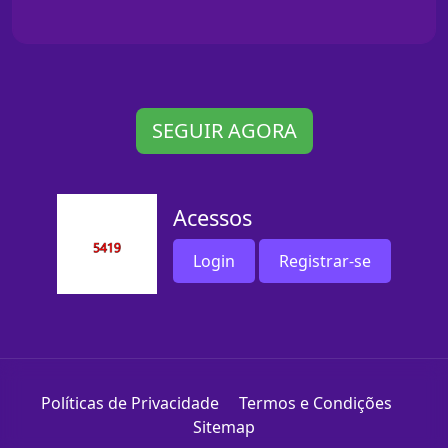
SEGUIR AGORA
Acessos
Login
Registrar-se
Políticas de Privacidade
Termos e Condições
Sitemap