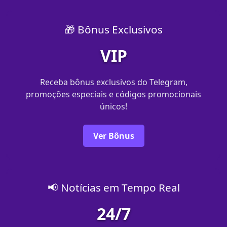
🎁 Bônus Exclusivos
VIP
Receba bônus exclusivos do Telegram,
promoções especiais e códigos promocionais
únicos!
Ver Bônus
📢 Notícias em Tempo Real
24/7