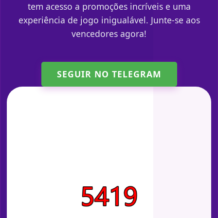
tem acesso a promoções incríveis e uma
experiência de jogo inigualável. Junte-se aos
vencedores agora!
SEGUIR NO TELEGRAM