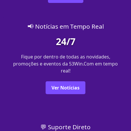
📢 Notícias em Tempo Real
24/7
Fique por dentro de todas as novidades,
promoções e eventos da 53Win.Com em tempo
real!
Ver Notícias
💬 Suporte Direto