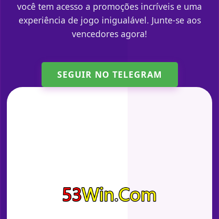
você tem acesso a promoções incríveis e uma
experiência de jogo inigualável. Junte-se aos
vencedores agora!
SEGUIR NO TELEGRAM