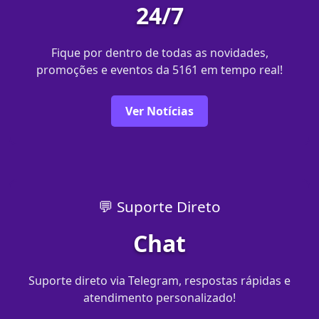
24/7
Fique por dentro de todas as novidades,
promoções e eventos da 5161 em tempo real!
Ver Notícias
💬 Suporte Direto
Chat
Suporte direto via Telegram, respostas rápidas e
atendimento personalizado!