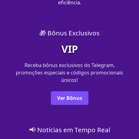
eficiência.
🎁 Bônus Exclusivos
VIP
Receba bônus exclusivos do Telegram,
promoções especiais e códigos promocionais
únicos!
Ver Bônus
📢 Notícias em Tempo Real