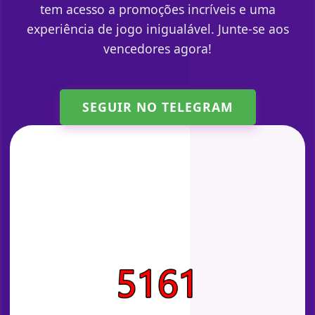
tem acesso a promoções incríveis e uma
experiência de jogo inigualável. Junte-se aos
vencedores agora!
SEGUIR NO TELEGRAM