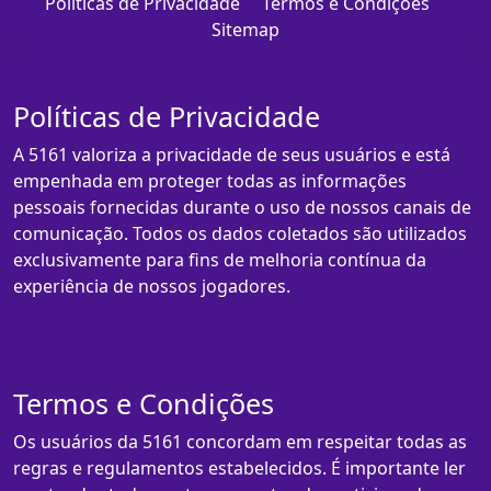
Políticas de Privacidade
Termos e Condições
Sitemap
Políticas de Privacidade
A 5161 valoriza a privacidade de seus usuários e está
empenhada em proteger todas as informações
pessoais fornecidas durante o uso de nossos canais de
comunicação. Todos os dados coletados são utilizados
exclusivamente para fins de melhoria contínua da
experiência de nossos jogadores.
Termos e Condições
Os usuários da 5161 concordam em respeitar todas as
regras e regulamentos estabelecidos. É importante ler