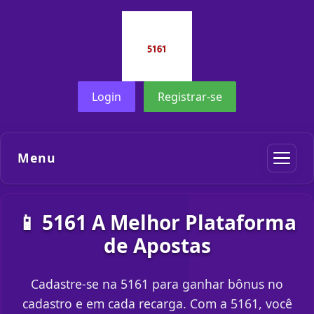
Login
Registrar-se
Menu
📱 5161 A Melhor Plataforma
de Apostas
Cadastre-se na 5161 para ganhar bônus no
cadastro e em cada recarga. Com a 5161, você