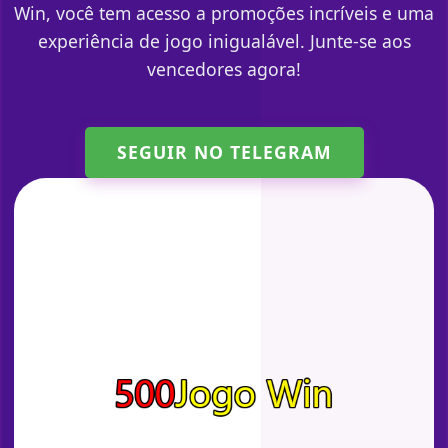
Win, você tem acesso a promoções incríveis e uma
experiência de jogo inigualável. Junte-se aos
vencedores agora!
SEGUIR NO TELEGRAM