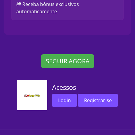
🎁 Receba bônus exclusivos
automaticamente
SEGUIR AGORA
Acessos
Login
Registrar-se