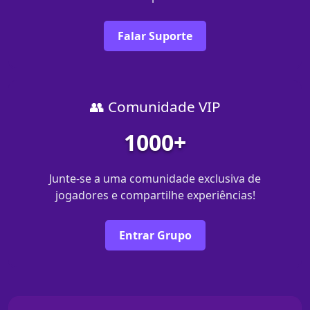
Falar Suporte
👥 Comunidade VIP
1000+
Junte-se a uma comunidade exclusiva de
jogadores e compartilhe experiências!
Entrar Grupo