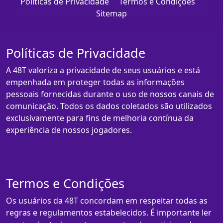
Políticas de Privacidade
Termos e Condições
Sitemap
Políticas de Privacidade
A 48T valoriza a privacidade de seus usuários e está
empenhada em proteger todas as informações
pessoais fornecidas durante o uso de nossos canais de
comunicação. Todos os dados coletados são utilizados
exclusivamente para fins de melhoria contínua da
experiência de nossos jogadores.
Termos e Condições
Os usuários da 48T concordam em respeitar todas as
regras e regulamentos estabelecidos. É importante ler