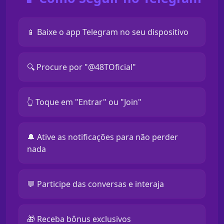
📱 Baixe o app Telegram no seu dispositivo
🔍 Procure por "@48TOficial"
👆 Toque em "Entrar" ou "Join"
🔔 Ative as notificações para não perder
nada
💬 Participe das conversas e interaja
🎁 Receba bônus exclusivos