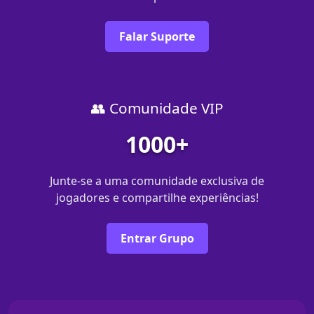
Falar Suporte
👥 Comunidade VIP
1000+
Junte-se a uma comunidade exclusiva de
jogadores e compartilhe experiências!
Entrar Grupo