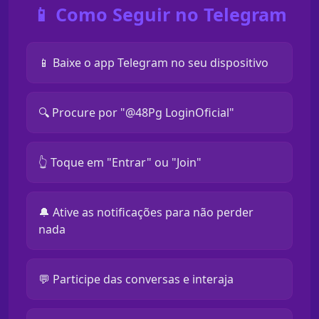
📱 Como Seguir no Telegram
📱 Baixe o app Telegram no seu dispositivo
🔍 Procure por "@48Pg LoginOficial"
👆 Toque em "Entrar" ou "Join"
🔔 Ative as notificações para não perder
nada
💬 Participe das conversas e interaja