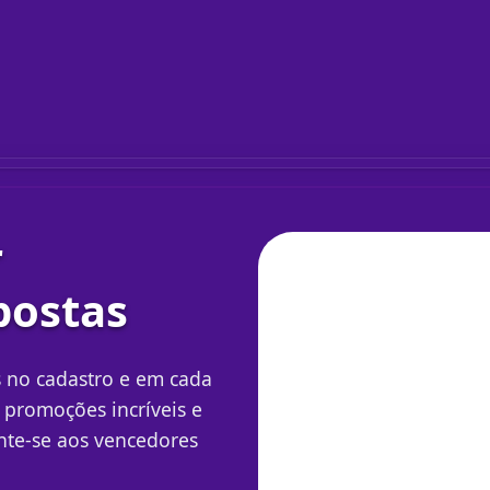
r
postas
 no cadastro e em cada
 promoções incríveis e
unte-se aos vencedores