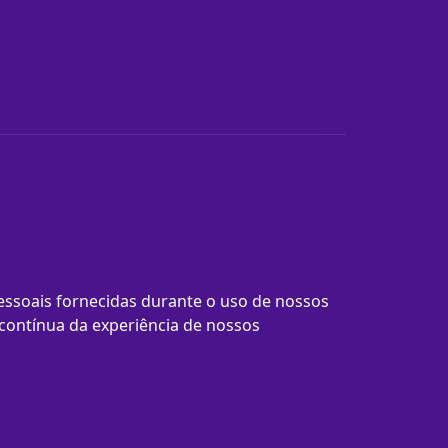
essoais fornecidas durante o uso de nossos
 contínua da experiência de nossos