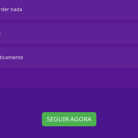
erder nada
a
aticamente
SEGUIR AGORA