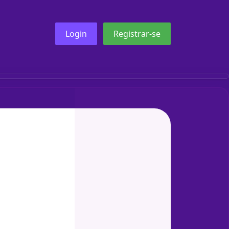
Login
Registrar-se