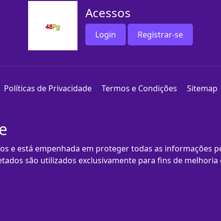
Acessos
Login
Registrar-se
Políticas de Privacidade
Termos e Condições
Sitemap
de
rios e está empenhada em proteger todas as informações p
tados são utilizados exclusivamente para fins de melhoria