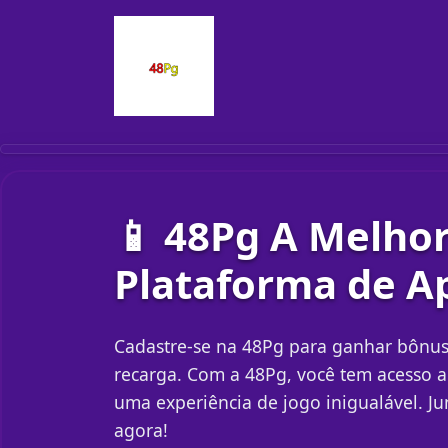
📱 48Pg A Melho
Plataforma de A
Cadastre-se na 48Pg para ganhar bônus
recarga. Com a 48Pg, você tem acesso a
uma experiência de jogo inigualável. J
agora!