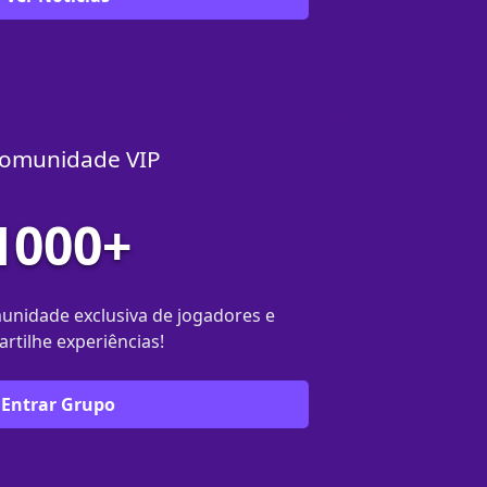
Comunidade VIP
1000+
unidade exclusiva de jogadores e
rtilhe experiências!
Entrar Grupo