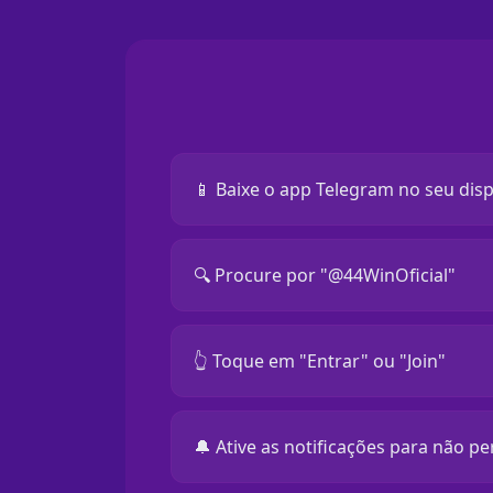
📱 Baixe o app Telegram no seu disp
🔍 Procure por "@44WinOficial"
👆 Toque em "Entrar" ou "Join"
🔔 Ative as notificações para não p