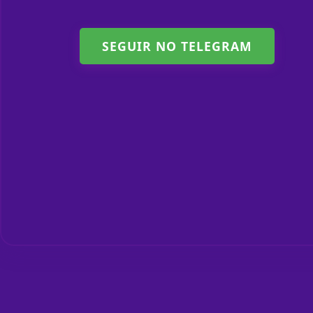
SEGUIR NO TELEGRAM