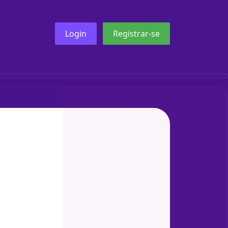
Login
Registrar-se