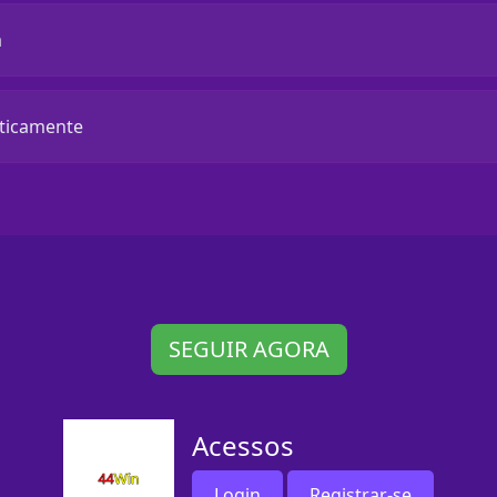
a
aticamente
SEGUIR AGORA
Acessos
Login
Registrar-se