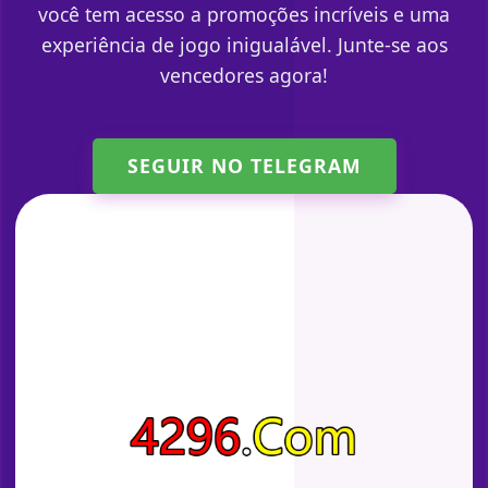
você tem acesso a promoções incríveis e uma
experiência de jogo inigualável. Junte-se aos
vencedores agora!
SEGUIR NO TELEGRAM