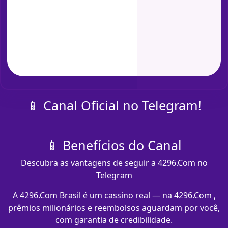
📱 Canal Oficial no Telegram!
📱 Benefícios do Canal
Descubra as vantagens de seguir a 4296.Com no
Telegram
A 4296.Com Brasil é um cassino real — na 4296.Com ,
prêmios milionários e reembolsos aguardam por você,
com garantia de credibilidade.