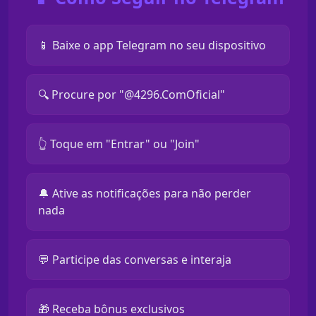
📱 Baixe o app Telegram no seu dispositivo
🔍 Procure por "@4296.ComOficial"
👆 Toque em "Entrar" ou "Join"
🔔 Ative as notificações para não perder
nada
💬 Participe das conversas e interaja
🎁 Receba bônus exclusivos