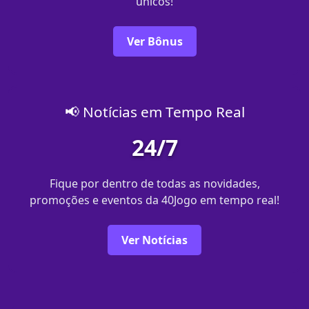
únicos!
Ver Bônus
📢 Notícias em Tempo Real
24/7
Fique por dentro de todas as novidades,
promoções e eventos da 40Jogo em tempo real!
Ver Notícias