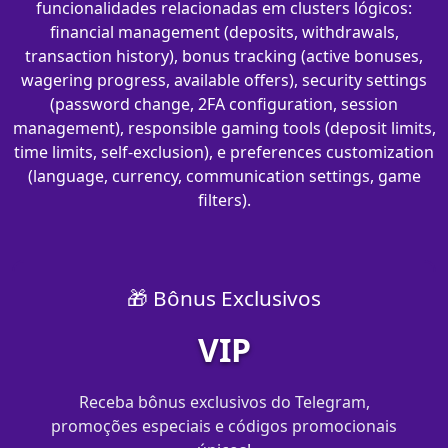
funcionalidades relacionadas em clusters lógicos:
financial management (deposits, withdrawals,
transaction history), bonus tracking (active bonuses,
wagering progress, available offers), security settings
(password change, 2FA configuration, session
management), responsible gaming tools (deposit limits,
time limits, self-exclusion), e preferences customization
(language, currency, communication settings, game
filters).
🎁 Bônus Exclusivos
VIP
Receba bônus exclusivos do Telegram,
promoções especiais e códigos promocionais