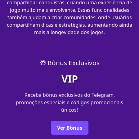
compartilhar conquistas, criando uma experiência de
jogo muito mais envolvente. Essas funcionalidades
também ajudam a criar comunidades, onde usuários
compartilham dicas e estratégias, aumentando ainda
mais a longevidade dos jogos.
🎁 Bônus Exclusivos
VIP
Receba bônus exclusivos do Telegram,
promoções especiais e códigos promocionais
únicos!
Ver Bônus