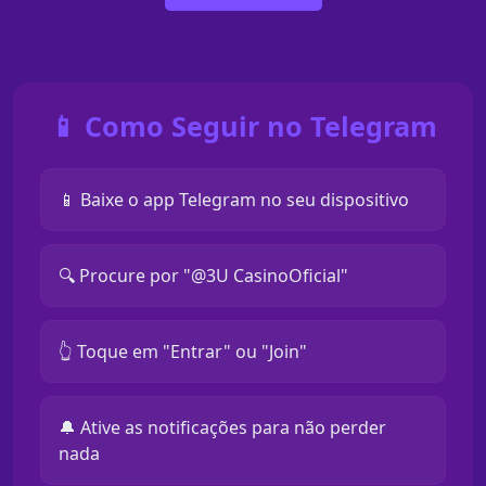
📱 Como Seguir no Telegram
📱 Baixe o app Telegram no seu dispositivo
🔍 Procure por "@3U CasinoOficial"
👆 Toque em "Entrar" ou "Join"
🔔 Ative as notificações para não perder
nada