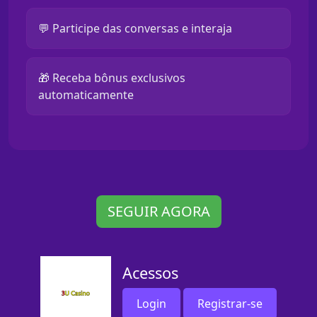
💬 Participe das conversas e interaja
🎁 Receba bônus exclusivos
automaticamente
SEGUIR AGORA
Acessos
Login
Registrar-se