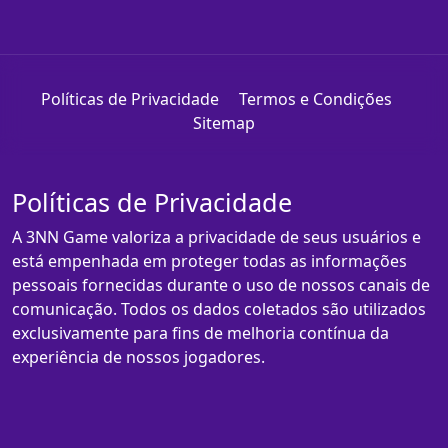
Políticas de Privacidade
Termos e Condições
Sitemap
Políticas de Privacidade
A 3NN Game valoriza a privacidade de seus usuários e
está empenhada em proteger todas as informações
pessoais fornecidas durante o uso de nossos canais de
comunicação. Todos os dados coletados são utilizados
exclusivamente para fins de melhoria contínua da
experiência de nossos jogadores.