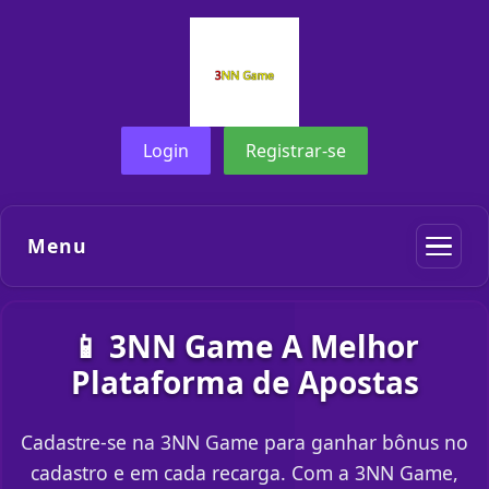
Login
Registrar-se
Menu
📱 3NN Game A Melhor
Plataforma de Apostas
Cadastre-se na 3NN Game para ganhar bônus no
cadastro e em cada recarga. Com a 3NN Game,