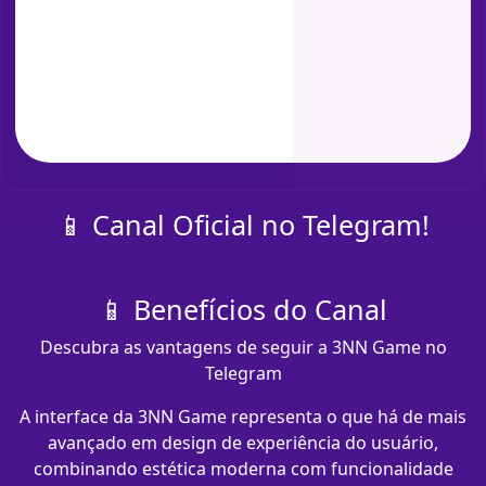
📱 Canal Oficial no Telegram!
📱 Benefícios do Canal
Descubra as vantagens de seguir a 3NN Game no
Telegram
A interface da 3NN Game representa o que há de mais
avançado em design de experiência do usuário,
combinando estética moderna com funcionalidade